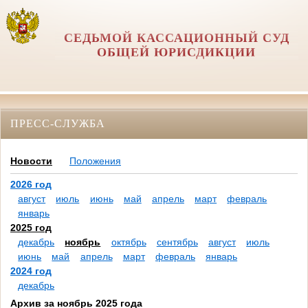
СЕДЬМОЙ КАССАЦИОННЫЙ СУД
ОБЩЕЙ ЮРИСДИКЦИИ
ПРЕСС-СЛУЖБА
Новости
Положения
2026 год
август
июль
июнь
май
апрель
март
февраль
январь
2025 год
декабрь
ноябрь
октябрь
сентябрь
август
июль
июнь
май
апрель
март
февраль
январь
2024 год
декабрь
Архив за ноябрь 2025 года