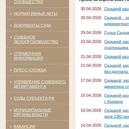
СООБЩЕСТВО
30.04.2026
Седьмой кас
НОРМАТИВНЫЕ АКТЫ
30.04.2026
Седьмой к
администра
ДОКУМЕНТЫ СУДА
29.04.2026
Судьи Седьм
СУДЕБНОЕ
23.04.2026
Седьмой кас
ДЕЛОПРОИЗВОДСТВО
псаломщика 
СПРАВОЧНАЯ
21.04.2026
Седьмой кас
ИНФОРМАЦИЯ
21.04.2026
Седьмой кас
ПРЕСС-СЛУЖБА
без доплаты
17.04.2026
Седьмой ка
УПРАВЛЕНИЕ СУДЕБНОГО
ДЕПАРТАМЕНТА
директора с
15.04.2026
Седьмой кас
СУДЫ СУБЪЕКТА РФ
г. Коркино
МУНИЦИПАЛЬНЫЕ
15.04.2026
Седьмой кас
ОРГАНЫ ВЛАСТИ
зоне СВО во
14.04.2026
Седьмой кас
ВАКАНСИИ