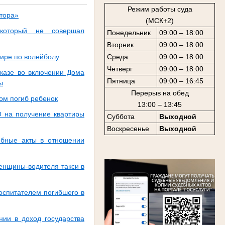
Режим работы суда
тора»
(МСК+2)
который не совершал
Понедельник
09:00 – 18:00
Вторник
09:00 – 18:00
нире по волейболу
Среда
09:00 – 18:00
Четверг
09:00 – 18:00
казе во включении Дома
Пятница
09:00 – 16:45
ы
Перерыв на обед
ом погиб ребенок
13:00 – 13:45
 на получение квартиры
Суббота
Выходной
Воскресенье
Выходной
ебные акты в отношении
енщины-водителя такси в
оспитателем погибшего в
ии в доход государства