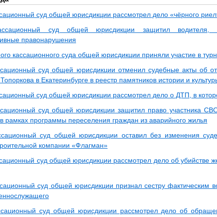
сационный суд общей юрисдикции рассмотрел дело «чёрного риел
ассационный суд общей юрисдикции защитил водителя, 
тивные правонарушения
ого кассационного суда общей юрисдикции приняли участие в тур
сационный суд общей юрисдикции отменил судебные акты об от
Топоркова в Екатеринбурге в реестр памятников истории и культур
сационный суд общей юрисдикции рассмотрел дело о ДТП, в котор
сационный суд общей юрисдикции защитил право участника СВО
 в рамках программы переселения граждан из аварийного жилья
ссационный суд общей юрисдикции оставил без изменения суд
троительной компании «Флагман»
сационный суд общей юрисдикции рассмотрел дело об убийстве ж
сационный суд общей юрисдикции признал сестру фактическим в
еннослужащего
сационный суд общей юрисдикции рассмотрел дело об обращен