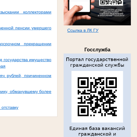
ыскании коллекторами
ченной пенсии умершего
Ссылка в ЛК ГУ
т
досрочном прекращении
Госслужба
д государства имущество
рая
яч рублей, причиненном
нику, обманувшему более
 отставку