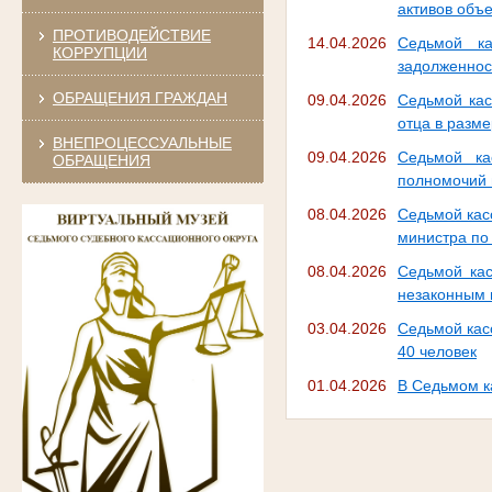
активов объ
ПРОТИВОДЕЙСТВИЕ
14.04.2026
Седьмой ка
КОРРУПЦИИ
задолженнос
ОБРАЩЕНИЯ ГРАЖДАН
09.04.2026
Седьмой кас
отца в разм
ВНЕПРОЦЕССУАЛЬНЫЕ
09.04.2026
Седьмой ка
ОБРАЩЕНИЯ
полномочий 
08.04.2026
Седьмой кас
министра по
08.04.2026
Седьмой кас
незаконным 
03.04.2026
Седьмой кас
40 человек
01.04.2026
В Седьмом к