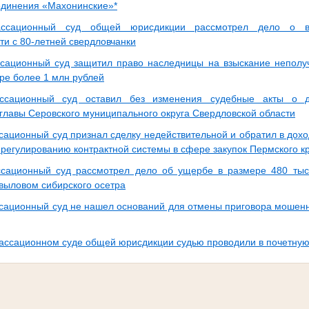
единения «Махонинские»*
ссационный суд общей юрисдикции рассмотрел дело о вз
ти с 80-летней свердловчанки
сационный суд защитил право наследницы на взыскание неполу
ере более 1 млн рублей
ссационный суд оставил без изменения судебные акты о 
главы Серовского муниципального округа Свердловской области
сационный суд признал сделку недействительной и обратил в дохо
 регулированию контрактной системы в сфере закупок Пермского к
сационный суд рассмотрел дело об ущербе в размере 480 тыс
выловом сибирского осетра
сационный суд не нашел оснований для отмены приговора мошен
ассационном суде общей юрисдикции судью проводили в почетную