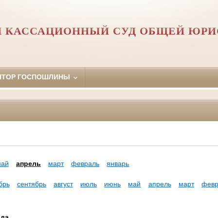
 КАССАЦИОННЫЙ СУД ОБЩЕЙ ЮР
ЯТОР ГОСПОШЛИНЫ
май
апрель
март
февраль
январь
брь
сентябрь
август
июль
июнь
май
апрель
март
февр
ода