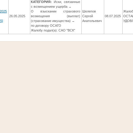
КАТЕГОРИЯ:
Иски, связанные
с возмещением ущерба →
/2025
О взыскании страхового
Шелепов
Жалоб
26.05.2025
возмещения (выплат)
Сергей
08.07.2025
ОСТА
5]
(страхование имущества) →
Анатольевич
УДОВ
по договору ОСАГО
Жалобу подал(а): САО "ВСК"