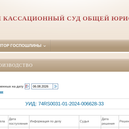
 КАССАЦИОННЫЙ СУД ОБЩЕЙ ЮР
ЯТОР ГОСПОШЛИНЫ
ОИЗВОДСТВО
ченных на дату
ам
УИД: 74RS0031-01-2024-006628-33
Дата
Дата
ела
Информация по делу
Судья
Реше
поступления
решения