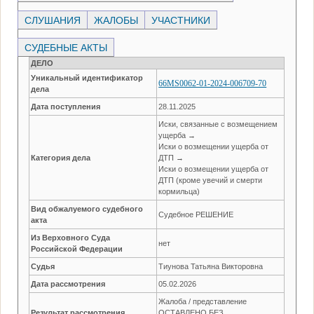
СЛУШАНИЯ
ЖАЛОБЫ
УЧАСТНИКИ
СУДЕБНЫЕ АКТЫ
ДЕЛО
Уникальный идентификатор
66MS0062-01-2024-006709-70
дела
Дата поступления
28.11.2025
Иски, связанные с возмещением
ущерба →
Иски о возмещении ущерба от
Категория дела
ДТП →
Иски о возмещении ущерба от
ДТП (кроме увечий и смерти
кормильца)
Вид обжалуемого судебного
Судебное РЕШЕНИЕ
акта
Из Верховного Суда
нет
Российской Федерации
Судья
Тиунова Татьяна Викторовна
Дата рассмотрения
05.02.2026
Жалоба / представление
Результат рассмотрения
ОСТАВЛЕНО БЕЗ