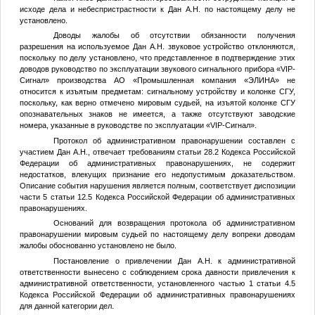
исходе дела и небеспристрастности к Дан А.Н. по настоящему делу не
установлено.
Доводы жалобы об отсутствии обязанности получения
разрешения на используемое Дан А.Н. звуковое устройство отклоняются,
поскольку по делу установлено, что представленное в подтверждение этих
доводов руководство по эксплуатации звукового сигнального прибора «VIP-
Сигнал» производства АО «Промышленная компания «ЭЛИНА» не
относится к изъятым предметам: сигнальному устройству и колонке СГУ,
поскольку, как верно отмечено мировым судьей, на изъятой колонке СГУ
опознавательных знаков не имеется, а также отсутствуют заводские
номера, указанные в руководстве по эксплуатации «VIP-Сигнал».
Протокол об административном правонарушении составлен с
участием Дан А.Н., отвечает требованиям статьи 28.2 Кодекса Российской
Федерации об административных правонарушениях, не содержит
недостатков, влекущих признание его недопустимым доказательством.
Описание события нарушения является полным, соответствует диспозиции
части 5 статьи 12.5 Кодекса Российской Федерации об административных
правонарушениях.
Оснований для возвращения протокола об административном
правонарушении мировым судьей по настоящему делу вопреки доводам
жалобы обоснованно установлено не было.
Постановление о привлечении Дан А.Н. к административной
ответственности вынесено с соблюдением срока давности привлечения к
административной ответственности, установленного частью 1 статьи 4.5
Кодекса Российской Федерации об административных правонарушениях
для данной категории дел.