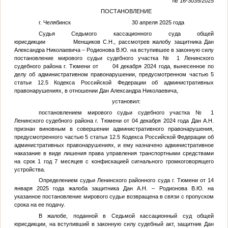
№ 16-3035/2025
ПОСТАНОВЛЕНИЕ
г. Челябинск 30 апреля 2025 года
Судья Седьмого кассационного суда общей
юрисдикции Менщиков С.Н., рассмотрев жалобу защитника Дан
Александра Николаевича – Родионова В.Ю. на вступившее в законную силу
постановление мирового судьи судебного участка № 1 Ленинского
судебного района г. Тюмени от 04 декабря 2024 года, вынесенное по
делу об административном правонарушении, предусмотренном частью 5
статьи 12.5 Кодекса Российской Федерации об административных
правонарушениях, в отношении Дан Александра Николаевича,
установил:
постановлением мирового судьи судебного участка № 1
Ленинского судебного района г. Тюмени от 04 декабря 2024 года Дан А.Н.
признан виновным в совершении административного правонарушения,
предусмотренного частью 5 статьи 12.5 Кодекса Российской Федерации об
административных правонарушениях, и ему назначено административное
наказание в виде лишения права управления транспортными средствами
на срок 1 год 7 месяцев с конфискацией сигнального громкоговорящего
устройства.
Определением судьи Ленинского районного суда г. Тюмени от 14
января 2025 года жалоба защитника Дан А.Н. – Родионова В.Ю. на
указанное постановление мирового судьи возвращена в связи с пропуском
срока на ее подачу.
В жалобе, поданной в Седьмой кассационный суд общей
юрисдикции, на вступивший в законную силу судебный акт, защитник Дан