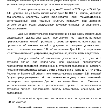
имеющие значение для правильного разрешения дела, а также причины и
условия совершения административного правонарушения.
Из материалов дела следует, что 26 октября 2024 года в 22:45 Дан
А.Н., двигаясь по ул. Мельникайте около дома № 101 в г. Тюмени, управлял
транспортным средством марки «Фольксваген Поло», государственный
регистрационный знак
<данные изъяты>
, используя при движении
устройство для подачи специальных звуковых сигналов, установленного
без разрешения.
Данные обстоятельства подтверждены в ходе рассмотрения дела
следующими доказательствами: протоколом об административном
правонарушении, копией протокола о досмотре транспортного средства,
протоколом об изъятии вещей и документов, рапортом должностного
лица
<данные изъяты>
В.В., объяснениями Дан А.Н., фотографиями
изъятого сигнального устройства, видеозаписью, показаниями свидетелей.
Доводы жалобы об отсутствии доказательств, что Дан А.Н.
звуковой сигнал был использован при движении, опровергаются
показаниями свидетелей, опрошенных в судебном заседании, в частности
показаниями командира взвода 2 роты 2 батальона 2 Полка ДПС ГАИ УМВД
России по Тюменской области инспектора
<данные изъяты>
В.В., который
будучи предупрежденным об ответственности за дачу ложных показаний,
подтвердил факт движения Дан А.Н. на автомобиле по г. Тюмень в
установленном месте и в установленное время с использованием
звукового сигнала, аналогичного сигналу автомобилей спецслужб, без
разрешения.
Оснований не доверять показаниям свидетеля
<данные изъяты>
В.В. не имеется.
Каких-либо данных о заинтересованности сотрудника полиции в