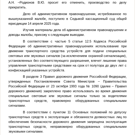
А.Н. –Родионов В.Ю. просит его отменить, производство по делу
прекратить.
Дело об административном правонарушении, истребованное по
вышеуказанной жалобе, поступило в Седьмой кассационный суд общей
юрисдикции 14 апреля 2025 года.
Изучив материалы дела об административном правонарушении и
доводы жалобы, прихожу к следующим выводам.
В соответствии с частью 5 статьи 12.5 Кодекса Российской
Федерации об административных правонарушениях использование при
движении транспортного средства устройств для подачи специальных
световых или звуковых сигналов (за исключением охранной сигнализации),
установленных без соответствующего разрешения, влечет лишение права
управления транспортными средствами на срок от полутора до двух лет с
конфискацией указанных устройств.
В разделе 3 Правил дорожного движения Российской Федерации,
утвержденных Постановлением Совета Министров – Правительства
Российской Федерации от 23 октября 1993 года № 1090 (далее – Правил
дорожного движения) закреплено право использовать во время движения
специальные световые или звуковые сигналы только за водителями
транспортных средств, правомерно оборудованных специальными
сигналами.
В соответствии с пунктом 11 Основных положений по допуску
транспортных средств к эксплуатации и обязанности должностных лиц по
обеспечению безопасности дорожного движения запрещена эксплуатация
транспортных средств, неправомерно оборудованных специальными
звуковыми сигналами.