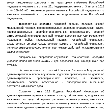
зонах таможенного контроля и на территориях субъектов Российской
Федерации, указанных в статье 261 Федерального закона от 3 августа 2018
г. № 289-ФЗ «О таможенном регулировании в Российской Федерации и о
внесении изменений в отдельные законодательные акты Российской
Федерации»;
транспортные средства пожарной охраны, полиции, скорой
медицинской помощи, профессиональных аварийно-спасательных служб,
профессиональных аварийно-спасательных формирований, военной
автомобильной инспекции, военной полиции Вооруженных Сил Российской
Федерации, войск национальной гвардии Российской Федерации,
следственных органов Следственного комитета Российской Федерации,
используемые для осуществления неотложных действий по защите жизни и
здоровья граждан;
специальные оперативно-служебные транспортные средства
уголовно-исполнительной системы для перевозки лиц, находящихся под
стражей.
В соответствии со статьей 24.1 Кодекса Российской Федерации об
административных правонарушениях задачами производства по делам об
административных правонарушениях являются, в частности,
всестороннее, полное, объективное и своевременное выяснение
обстоятельств каждого дела.
Согласно статье 26.1 Кодекса Российской Федерации об
административных правонарушениях к числу обстоятельств, подлежащих
выяснению по делу об административном правонарушении, относятся:
наличие события административного правонарушения, виновность лица в
совершении административного правонарушения и иные обстоятельства,