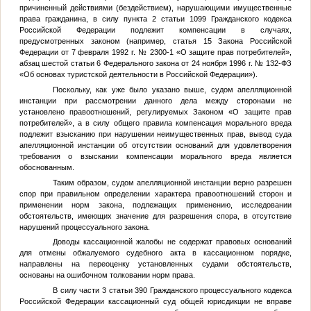
причиненный действиями (бездействием), нарушающими имущественные
права гражданина, в силу пункта 2 статьи 1099 Гражданского кодекса
Российской Федерации подлежит компенсации в случаях,
предусмотренных законом (например, статья 15 Закона Российской
Федерации от 7 февраля 1992 г. № 2300-1 «О защите прав потребителей»,
абзац шестой статьи 6 Федерального закона от 24 ноября 1996 г. № 132-ФЗ
«Об основах туристской деятельности в Российской Федерации»).
Поскольку, как уже было указано выше, судом апелляционной
инстанции при рассмотрении данного дела между сторонами не
установлено правоотношений, регулируемых Законом «О защите прав
потребителей», а в силу общего правила компенсация морального вреда
подлежит взысканию при нарушении неимущественных прав, вывод суда
апелляционной инстанции об отсутствии оснований для удовлетворения
требования о взыскании компенсации морального вреда является
обоснованным.
Таким образом, судом апелляционной инстанции верно разрешен
спор при правильном определении характера правоотношений сторон и
применении норм закона, подлежащих применению, исследовании
обстоятельств, имеющих значение для разрешения спора, в отсутствие
нарушений процессуального закона.
Доводы кассационной жалобы не содержат правовых оснований
для отмены обжалуемого судебного акта в кассационном порядке,
направлены на переоценку установленных судами обстоятельств,
основаны на ошибочном толковании норм права.
В силу части 3 статьи 390 Гражданского процессуального кодекса
Российской Федерации кассационный суд общей юрисдикции не вправе