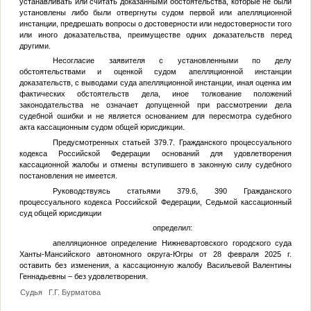
устанавливать или считать доказанными обстоятельства, которые не были
установлены либо были отвергнуты судом первой или апелляционной
инстанции, предрешать вопросы о достоверности или недостоверности того
или иного доказательства, преимуществе одних доказательств перед
другими.
Несогласие заявителя с установленными по делу
обстоятельствами и оценкой судом апелляционной инстанции
доказательств, с выводами суда апелляционной инстанции, иная оценка им
фактических обстоятельств дела, иное толкование положений
законодательства не означает допущенной при рассмотрении дела
судебной ошибки и не является основанием для пересмотра судебного
акта кассационным судом общей юрисдикции.
Предусмотренных статьей 379.7. Гражданского процессуального
кодекса Российской Федерации оснований для удовлетворения
кассационной жалобы и отмены вступившего в законную силу судебного
постановления не имеется.
Руководствуясь статьями 379.6, 390 Гражданского
процессуального кодекса Российской Федерации, Седьмой кассационный
суд общей юрисдикции
определил:
апелляционное определение Нижневартовского городского суда
Ханты-Мансийского автономного округа-Югры от 28 февраля 2025 г.
оставить без изменения, а кассационную жалобу Васильевой Валентины
Геннадьевны – без удовлетворения.
Судья
Г.Г. Бурматова