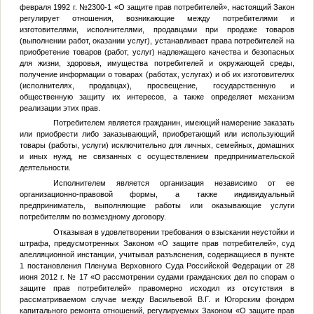
февраля 1992 г. №2300-1 «О защите прав потребителей», настоящий Закон
регулирует отношения, возникающие между потребителями и
изготовителями, исполнителями, продавцами при продаже товаров
(выполнении работ, оказании услуг), устанавливает права потребителей на
приобретение товаров (работ, услуг) надлежащего качества и безопасных
для жизни, здоровья, имущества потребителей и окружающей среды,
получение информации о товарах (работах, услугах) и об их изготовителях
(исполнителях, продавцах), просвещение, государственную и
общественную защиту их интересов, а также определяет механизм
реализации этих прав.
Потребителем является гражданин, имеющий намерение заказать
или приобрести либо заказывающий, приобретающий или использующий
товары (работы, услуги) исключительно для личных, семейных, домашних
и иных нужд, не связанных с осуществлением предпринимательской
деятельности.
Исполнителем является организация независимо от ее
организационно-правовой формы, а также индивидуальный
предприниматель, выполняющие работы или оказывающие услуги
потребителям по возмездному договору.
Отказывая в удовлетворении требования о взыскании неустойки и
штрафа, предусмотренных Законом «О защите прав потребителей», суд
апелляционной инстанции, учитывая разъяснения, содержащиеся в пункте
1 постановления Пленума Верховного Суда Российской Федерации от 28
июня 2012 г. № 17 «О рассмотрении судами гражданских дел по спорам о
защите прав потребителей» правомерно исходил из отсутствия в
рассматриваемом случае между Васильевой В.Г. и Югорским фондом
капитального ремонта отношений, регулируемых Законом «О защите прав