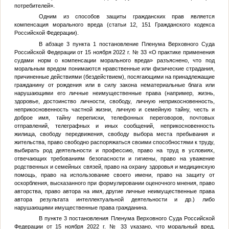
потребителей».
Одним из способов защиты гражданских прав является
компенсация морального вреда (статьи 12, 151 Гражданского кодекса
Российской Федерации).
В абзаце 3 пункта 1 постановление Пленума Верховного Суда
Российской Федерации от 15 ноября 2022 г. № 33 «О практике применения
судами норм о компенсации морального вреда» разъяснено, что под
моральным вредом понимаются нравственные или физические страдания,
причиненные действиями (бездействием), посягающими на принадлежащие
гражданину от рождения или в силу закона нематериальные блага или
нарушающими его личные неимущественные права (например, жизнь,
здоровье, достоинство личности, свободу, личную неприкосновенность,
неприкосновенность частной жизни, личную и семейную тайну, честь и
доброе имя, тайну переписки, телефонных переговоров, почтовых
отправлений, телеграфных и иных сообщений, неприкосновенность
жилища, свободу передвижения, свободу выбора места пребывания и
жительства, право свободно распоряжаться своими способностями к труду,
выбирать род деятельности и профессию, право на труд в условиях,
отвечающих требованиям безопасности и гигиены, право на уважение
родственных и семейных связей, право на охрану здоровья и медицинскую
помощь, право на использование своего имени, право на защиту от
оскорбления, высказанного при формулировании оценочного мнения, право
авторства, право автора на имя, другие личные неимущественные права
автора результата интеллектуальной деятельности и др.) либо
нарушающими имущественные права гражданина.
В пункте 3 постановления Пленума Верховного Суда Российской
Федерации от 15 ноября 2022 г. № 33 указано, что моральный вред,