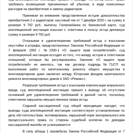
требовать возмещения причиненных ей убытков, в виде понесенных
расходов на приобретение и замену радиаторов.
Принимая во внимание представленные истцом доказательства
приобретения 2-х радиаторов: кассовый чек от 7 декабря 2020 г. на сумму в
размере 9 792 руб., выписку Газпромбанка по банковской карте, суд
апелляционной инстанции взыскал с ответчика в пользу истца денежную
сумму в размере 9 792 руб.
Отказывая в удовлетворении требований истца о взыскании
неустойки и штрафа, предусмотренных Законом Российской Федерации от
7 февраля 1992 г. №2300-1 «О защите прав потребителей», суд
апелляционной инстанции исходил из того, что между истцом и ответчиком
отношений, которые бы регулировались Законом «О защите прав
потребителей» не имелось, так как договор подряда №71/СП на
выполнение работ по капитальному ремонту общего имущества в
многоквартирном доме заключен между Югорским фондом капитального
ремонта многоквартирных домов и ЗАО «Ремикс».
Разрешая требования истца о взыскании компенсации морального
вреда, суд апелляционной инстанции пришел к выводу об отсутствии
оснований для удовлетворения требований в данной части, поскольку
ответчиком нарушены имущественные права истца.
Седьмой кассационный суд общей юрисдикции находит, что
выводы суда апелляционной инстанции соответствуют установленным по
делу обстоятельствам, мотивированы, нарушений норм материального или
процессуального права со стороны судебной коллегии по доводам
кассационной жалобы не усматривается.
В силу абзаца 1 преамбулы Закона Российской Федерации от 7