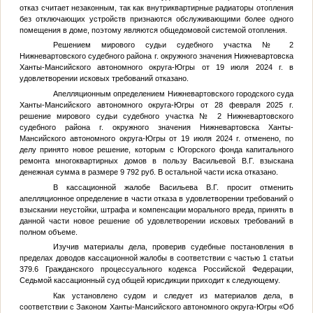
отказ считает незаконным, так как внутриквартирные радиаторы отопления
без отключающих устройств признаются обслуживающими более одного
помещения в доме, поэтому являются общедомовой системой отопления.
Решением мирового судьи судебного участка № 2
Нижневартовского судебного района г. окружного значения Нижневартовска
Ханты-Мансийского автономного округа-Югры от 19 июля 2024 г. в
удовлетворении исковых требований отказано.
Апелляционным определением Нижневартовского городского суда
Ханты-Мансийского автономного округа-Югры от 28 февраля 2025 г.
решение мирового судьи судебного участка № 2 Нижневартовского
судебного района г. окружного значения Нижневартовска Ханты-
Мансийского автономного округа-Югры от 19 июля 2024 г. отменено, по
делу принято новое решение, которым с Югорского фонда капитального
ремонта многоквартирных домов в пользу Васильевой В.Г. взыскана
денежная сумма в размере 9 792 руб. В остальной части иска отказано.
В кассационной жалобе Васильева В.Г. просит отменить
апелляционное определение в части отказа в удовлетворении требований о
взыскании неустойки, штрафа и компенсации морального вреда, принять в
данной части новое решение об удовлетворении исковых требований в
полном объеме.
Изучив материалы дела, проверив судебные постановления в
пределах доводов кассационной жалобы в соответствии с частью 1 статьи
379.6 Гражданского процессуального кодекса Российской Федерации,
Седьмой кассационный суд общей юрисдикции приходит к следующему.
Как установлено судом и следует из материалов дела, в
соответствии с Законом Ханты-Мансийского автономного округа-Югры «Об