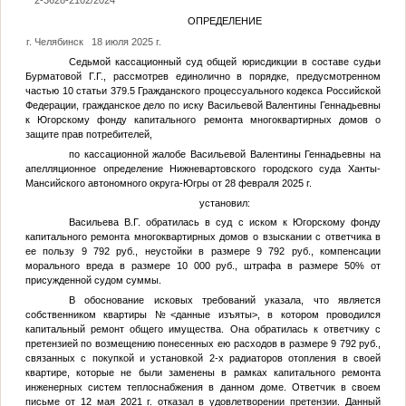
2-3628-2102/2024
ОПРЕДЕЛЕНИЕ
г. Челябинск
18 июля 2025 г.
Седьмой кассационный суд общей юрисдикции в составе судьи
Бурматовой Г.Г., рассмотрев единолично в порядке, предусмотренном
частью 10 статьи 379.5 Гражданского процессуального кодекса Российской
Федерации, гражданское дело по иску Васильевой Валентины Геннадьевны
к Югорскому фонду капитального ремонта многоквартирных домов о
защите прав потребителей,
по кассационной жалобе Васильевой Валентины Геннадьевны на
апелляционное определение Нижневартовского городского суда Ханты-
Мансийского автономного округа-Югры от 28 февраля 2025 г.
установил:
Васильева В.Г. обратилась в суд с иском к Югорскому фонду
капитального ремонта многоквартирных домов о взыскании с ответчика в
ее пользу 9 792 руб., неустойки в размере 9 792 руб., компенсации
морального вреда в размере 10 000 руб., штрафа в размере 50% от
присужденной судом суммы.
В обоснование исковых требований указала, что является
собственником квартиры №
<данные изъяты>
, в котором проводился
капитальный ремонт общего имущества. Она обратилась к ответчику с
претензией по возмещению понесенных ею расходов в размере 9 792 руб.,
связанных с покупкой и установкой 2-х радиаторов отопления в своей
квартире, которые не были заменены в рамках капитального ремонта
инженерных систем теплоснабжения в данном доме. Ответчик в своем
письме от 12 мая 2021 г. отказал в удовлетворении претензии. Данный