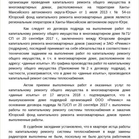
организации проведения капитального ремонта общего имущества в
многоквартирных домах, расположенных на территории Ханты-
Мансийского автономного округа-Югры» от 1 июля 2013 г. № 54-оз
Югорский фонд капитального ремонта многоквартирных домов является
региональным оператором в Ханты-Мансийском автономном округе-Югре.
Как следует из договора подряда на выполнение работ по
капитальному ремонту общего имущества в многоквартирном доме №71/
СП от 20 сентября 2017 г., заключенного между Югорским фондом
капитального ремонта многоквартирных домов (заказчик) и ЗАО «Ремикс»
(подрядчик), последний принимает на себя обязательства в соответствии с
техническим заданием на выполнение работ по капитальному ремонту
общего имущества, в т.ч. в многоквартирном доме, расположенном по
адресу:
<данные изъяты>
. Из графика производства работ по капитальному
ремонту общего имущества (Приложение №2 к договору подряда), в
частности, усматривается, что в доме по
<данные изъяты>
, производился
капитальный ремонт системы теплоснабжения.
Актом приемки выполненных работ и оказанных услуг по
капитальному ремонту общего имущества в многоквартирном доме
<данные изъяты>
от 17 августа 2018 г. подтверждается, что в
вышеуказанном доме подрядной организацией ООО «Ремикс» на
основании договора подряда №71/СП от 20 сентября 2017 г. выполнены
работы по капитальному ремонту системы теплоснабжения и заказчик
Югорский фонд капитального ремонта многоквартирных домов принял
выполненные работы.
В судебном заседании установлено, что в квартире истца работы
по капитальному ремонту системы теплоснабжения в виде замены
радиаторов выполнены не были, поскольку не было доступа работников