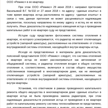
ООО «Ремикс» в ее квартиру.
При этом ООО «Ремикс» 29 июня 2018 г. направил претензию
Васильевой В.Г. №532 от 27 июня 2018 г. по адресу:
<данные изъяты>
в
тоже время квартира истца расположена по адресу:
<данные изъяты>
в
связи с чем, данная претензия не может расцениваться надлежащим
документом, поскольку направлена по иному адресу и истец ее не могла
получить. Иных доказательств надлежащего извещения истца о проведении
капитальных работ в ее квартире суду не представлено.
Истцом суду представлен фотоснимок системы отопления в
квартире, из которого усматривается, что радиатор не имеет отключающих
устройств (запорной арматуры), расположенных на ответвлениях от стояка
внутридомовой системы отопления, находящейся внутри квартиры истца.
Исходя из представленных в материалы дела доказательств,
пояснений представителя ООО «Ремикс» следует, что система отопления
в квартире истца не может рассматриваться как автономная от
общедомовой системы, и радиатор отопления входил в общую систему
отопления и, соответственно, включался в состав общего имущества
собственников помещений в многоквартирном доме, как не имеющий
отключающих устройств (запорной арматуры), расположенных на
ответвлениях от стояков внутридомовой системы отопления, находящихся
внутри квартиры.
Установив, что ответчиком в рамках проведенного капитального
ремонта общего имущества в многоквартирном доме
<данные изъяты>
в
квартире истца не была произведена замена радиаторов, при этом
надлежащих доказательств уклонения истца от проведения в ее квартире
работ по капитальному ремонту системы теплоснабжения не представлено,
суд апелляционной инстанции пришел к выводу, что истец имеет право