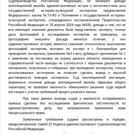
судопроизводства Российской Федерации), не проверил доводы
апелляционной жалобы административных истцов о несоответствии акта
государственной историко-культурной экспертизы предписаниям
Федерального закона №73-ФЗ и Положения о государственной историко-
культурной экспертизе, утвержденного постановлением Правительства
Российской Федерации от 25 апреля 2024 года №530, доводы о том, что не
все имеющие значение документы были представлены эксперту; точные
даты фотографий в исследовании экспертом не приведены, на
фотографиях внешнего фасада имеются отличия; у них
(административных истцов) имеются сомнения относительно выполнения
фотографий экспертом, выезжал ли эксперт в г. Екатеринбург для
проведения экспертизы; приложение №3 к акту дублирует приложения № 1
к заявлению на постановку на охрану данного объекта; приведенные в
содержательной части выводы не соотносятся с перечнем документов и
материалов, полученных и собранных при проведении экспертизы, список
использованных источников не позволят сделать вывод о научной
достоверности выводов экспертизы. Суд апелляционной инстанции,
формально отклонив доводы апелляционной жалобы (фразами общего
характера), не проверил законность обжалуемого решения суда первой
инстанции с учетом требований процессуального закона.
При таких данных выводы судов о законности оспариваемого
приказа сделаны без исследования фактических обстоятельств по
административному делу, при неправильном применении норм
процессуального права.
Заявленные требования судами рассмотрены в порядке,
предусмотренном главой 22 Кодекса административного судопроизводства
Российской Федерации.