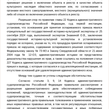
принимает решение о включении объекта в реестр в качестве объекта
культурного наследия областного значения или, по согласованию с
органами местного самоуправления, местного (муниципального) значения
либо об отказе во включении указанного объекта в реестр.
Разрешая спор по правилам главы 22 Кодекса административного
судопроизводства Российской Федерации, суд первой инстанции,
установив, что основанием для принятия оспариваемого приказа явился
отрицательный акт государственной историко-культурной экспертизы от 25
сентября 2024 года, выполненной экспертом Знаминой О.В., заключение
государственной историко-культурной экспертизы в установленном
порядке не оспорено, указав на то, что процедура принятия оспариваемого
приказа не нарушена, содержание оспариваемого решения соответствует
Федеральному закону № 73-ФЗ и Закону Свердловской области от 21 июня
2004 года № 12-ОЗ, административными истцами не представлены
доказательства нарушения их прав, а также ссылаясь на положения статьи
227 Кодекса административного судопроизводства Российской Федерации,
пришел к выводу, с которым согласился и суд апелляционной инстанции, об
отсутствии оснований для удовлетворения административного иска.
Между тем судами не учтены следующие обстоятельства.
Согласно статьям 3, 9, 14 Кодекса административного
судопроизводства Российской Федерации правильное рассмотрение и
разрешение административного дела обеспечиваются соблюдением
положений, предусмотренных законодательством об административном
судопроизводстве, точным и соответствующим обстоятельствам
административного дела правильным толкованием и применением законов,
иных нормативных правовых актов, в том числе регулирующих отношения,
связанные с осуществлением государственных и иных публичных