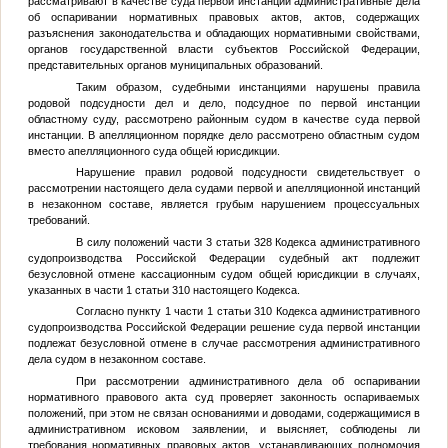
рассматривают в качестве суда первой инстанции административные дела
об оспаривании нормативных правовых актов, актов, содержащих
разъяснения законодательства и обладающих нормативными свойствами,
органов государственной власти субъектов Российской Федерации,
представительных органов муниципальных образований.
Таким образом, судебными инстанциями нарушены правила
родовой подсудности дел и дело, подсудное по первой инстанции
областному суду, рассмотрено районным судом в качестве суда первой
инстанции. В апелляционном порядке дело рассмотрено областным судом
вместо апелляционного суда общей юрисдикции.
Нарушение правил родовой подсудности свидетельствует о
рассмотрении настоящего дела судами первой и апелляционной инстанций
в незаконном составе, является грубым нарушением процессуальных
требований.
В силу положений части 3 статьи 328 Кодекса административного
судопроизводства Российской Федерации судебный акт подлежит
безусловной отмене кассационным судом общей юрисдикции в случаях,
указанных в части 1 статьи 310 настоящего Кодекса.
Согласно пункту 1 части 1 статьи 310 Кодекса административного
судопроизводства Российской Федерации решение суда первой инстанции
подлежат безусловной отмене в случае рассмотрения административного
дела судом в незаконном составе.
При рассмотрении административного дела об оспаривании
нормативного правового акта суд проверяет законность оспариваемых
положений, при этом не связан основаниями и доводами, содержащимися в
административном исковом заявлении, и выясняет, соблюдены ли
требования нормативных правовых актов, устанавливающих полномочия