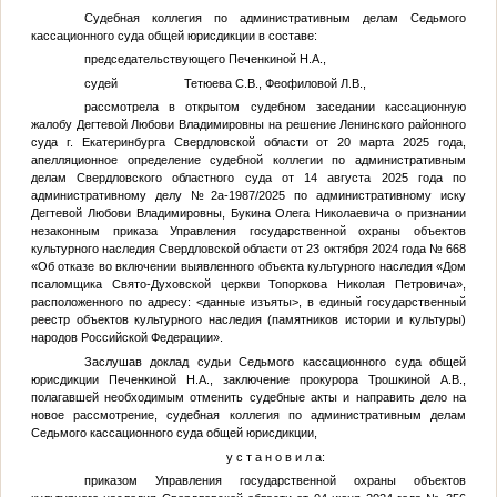
Судебная коллегия по административным делам Седьмого
кассационного суда общей юрисдикции в составе:
председательствующего Печенкиной Н.А.,
судей Тетюева С.В., Феофиловой Л.В.,
рассмотрела в открытом судебном заседании кассационную
жалобу Дегтевой Любови Владимировны на решение Ленинского районного
суда г. Екатеринбурга Свердловской области от 20 марта 2025 года,
апелляционное определение судебной коллегии по административным
делам Свердловского областного суда от 14 августа 2025 года по
административному делу №2а-1987/2025 по административному иску
Дегтевой Любови Владимировны, Букина Олега Николаевича о признании
незаконным приказа Управления государственной охраны объектов
культурного наследия Свердловской области от 23 октября 2024 года № 668
«Об отказе во включении выявленного объекта культурного наследия «Дом
псаломщика Свято-Духовской церкви Топоркова Николая Петровича»,
расположенного по адресу:
<данные изъяты>
, в единый государственный
реестр объектов культурного наследия (памятников истории и культуры)
народов Российской Федерации».
Заслушав доклад судьи Седьмого кассационного суда общей
юрисдикции Печенкиной Н.А., заключение прокурора Трошкиной А.В.,
полагавшей необходимым отменить судебные акты и направить дело на
новое рассмотрение, судебная коллегия по административным делам
Седьмого кассационного суда общей юрисдикции,
у с т а н о в и л а:
приказом Управления государственной охраны объектов