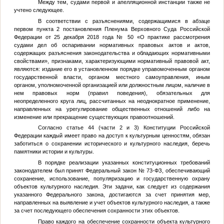
Между тем, судами первой и апелляционной инстанции также не
учтено следующее.
В соответствии с разъяснениями, содержащимися в абзаце
первом пункта 2 постановления Пленума Верховного Суда Российской
Федерации от 25 декабря 2018 года № 50 «О практике рассмотрения
судами дел об оспаривании нормативных правовых актов и актов,
содержащих разъяснения законодательства и обладающих нормативными
свойствами», признаками, характеризующими нормативный правовой акт,
являются: издание его в установленном порядке управомоченным органом
государственной власти, органом местного самоуправления, иным
органом, уполномоченной организацией или должностным лицом, наличие в
нем правовых норм (правил поведения), обязательных для
неопределенного круга лиц, рассчитанных на неоднократное применение,
направленных на урегулирование общественных отношений либо на
изменение или прекращение существующих правоотношений.
Согласно статье 44 (части 2 и 3) Конституции Российской
Федерации каждый имеет право на доступ к культурным ценностям, обязан
заботиться о сохранении исторического и культурного наследия, беречь
памятники истории и культуры.
В порядке реализации указанных конституционных требований
законодателем был принят Федеральный закон № 73-ФЗ, обеспечивающий
сохранение, использование, популяризацию и государственную охрану
объектов культурного наследия. Эти задачи, как следует из содержания
указанного Федерального закона, достигаются за счет принятия мер,
направленных на выявление и учет объектов культурного наследия, а также
за счет последующего обеспечения сохранности этих объектов.
Право каждого на обеспечение сохранности объекта культурного