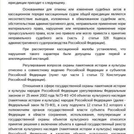
юрисдикции приходит к следующему.
Основаниями для отмены или изменения судебных актов в
кассационном порядке кассационным судом общей юрисдикции являются
несоответствие выводов, изложенных в обжалованном судебном акте,
обстоятельствам административного дела, неправильное применение норм
материального права, нарушение или неправильное применение норм
процессуального права, если оно привело или могло привести к принятию
неправильного судебного акта (часть 2 статьи 328 Кодекса
административного судопроизводства Российской Федерации).
При рассмотрении кассационной жалобы установлено, что
нарушения такого характера были допущены судом первой и
апелляционной инстанций.
Регулирование вопросов охраны памятников истории и культуры
отнесено к совместному ведению Российской Федерации и субъектов
Российской Федерации (пункт «д» части 1 статьи 72 Конституции
Российской Федерации).
Отношения в сфере государственной охраны памятников истории
и культуры народов Российской Федерации урегулированы Федеральным
законом от 25 июня 2002 года №73-ФЗ «Об объектах культурного наследия
(памятниках истории и культуры) народов Российской Федерации» (далее -
Федеральный закон №73-ФЗ), в силу подпункта 12 статьи 9.2 которого к
полномочиям органов государственной власти субъекта Российской
Федерации в области сохранения, использования, популяризации и
государственной охраны объектов культурного наследия относится
принятие решения о включении объекта в единый государственный реестр
объектов культурного наследия (памятников истории и культуры) народов
Российской Федерации в качестве объекта культурного наследия