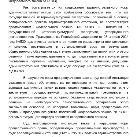
Федерального закона №73-ФЗ).
Как усматривается из содержания административного иска,
административные истцы свои требования обосновали тем, что акт
государственной историко-культурной экспертизы, положенный в основу
оспариваемого приказа административного ответчика, не соответствует
предписаниям Федерального закона №73-ФЗ и Положения о
государственной историко-культурной экспертизе, утвержденного
постановлением Правительства Российской Федерации от 25 апреля 2024
года №530; административным ответчиком не рассмотрены все замечания
и мнения, поступившие в установленный срок по результатам
общественного обсуждения касательно заключения при принятии итогового
решения. Также административные истцы представили в материалы дела
письменный перечень нарушений, которые, по их мнению, допущены
административным ответчиком в ходе обсуждения экспертизы (том № 2
л.д.83-92).
В нарушение норм процессуального закона суд первой инстанции
указанные выше обстоятельства не проверил и не дал оценку этим
доводам административных истцов, ограничившись указанием на то, что
заключение государственной историко-культурной экспертизы в
установленном порядке не оспорено. Указание суда первой инстанции в
решении на необходимость самостоятельного оспаривания этого
заключения основано на неверном толковании норм процессуального
права и приведено без учета положений Федерального закона №73-ФЗ,
регламентирующего порядок принятия оспариваемого приказа.
Суд апелляционной инстанции также в нарушение норм
процессуального права, определяющих предназначение производства в
суде апелляционной инстанции (статьи 295-317 Кодекса административного