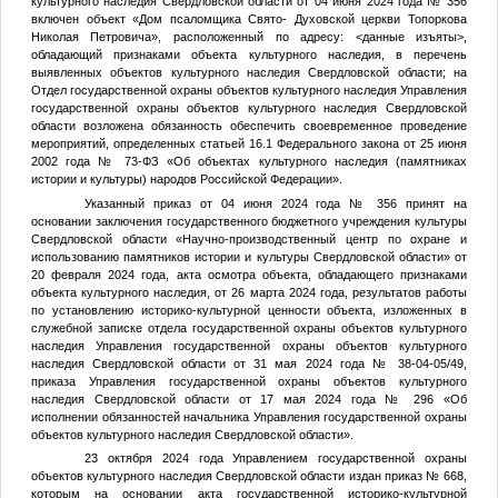
культурного наследия Свердловской области от 04 июня 2024 года № 356
включен объект «Дом псаломщика Свято- Духовской церкви Топоркова
Николая Петровича», расположенный по адресу:
<данные изъяты>
,
обладающий признаками объекта культурного наследия, в перечень
выявленных объектов культурного наследия Свердловской области; на
Отдел государственной охраны объектов культурного наследия Управления
государственной охраны объектов культурного наследия Свердловской
области возложена обязанность обеспечить своевременное проведение
мероприятий, определенных статьей 16.1 Федерального закона от 25 июня
2002 года № 73-ФЗ «Об объектах культурного наследия (памятниках
истории и культуры) народов Российской Федерации».
Указанный приказ от 04 июня 2024 года № 356 принят на
основании заключения государственного бюджетного учреждения культуры
Свердловской области «Научно-производственный центр по охране и
использованию памятников истории и культуры Свердловской области» от
20 февраля 2024 года, акта осмотра объекта, обладающего признаками
объекта культурного наследия, от 26 марта 2024 года, результатов работы
по установлению историко-культурной ценности объекта, изложенных в
служебной записке отдела государственной охраны объектов культурного
наследия Управления государственной охраны объектов культурного
наследия Свердловской области от 31 мая 2024 года № 38-04-05/49,
приказа Управления государственной охраны объектов культурного
наследия Свердловской области от 17 мая 2024 года № 296 «Об
исполнении обязанностей начальника Управления государственной охраны
объектов культурного наследия Свердловской области».
23 октября 2024 года Управлением государственной охраны
объектов культурного наследия Свердловской области издан приказ № 668,
которым на основании акта государственной историко-культурной