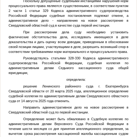
Поскольку допущенные судебными инстанциями нарушения норм
процессуального права являются существенными, в соответствии пунктом
2 части 1 статьи 329 Кодекса административного судопроизводства
Российской Федерации судебные постановления подлежат отмене, а
административное дело - направлению на новое рассмотрение в
Свердловский областной суд в качестве суда первой инстанции.
При рассмотрении дела суду необходимо установить
фактические обстоятельства дела, исследовать имеющиеся в деле
доказательства и дать оценку всем доводам, приведенным в обосновании
своей позиции лицами, участвующими в деле, разрешить возникший спор в
соответствии требованиями норм материального и процессуального права.
Руководствуясь статьями 328-330 Кодекса административного
судопроизводства Российской Федерации, судебная коллегия по
административным делам Седьмого кассационного суда общей
юрисдикции,
определила:
решение Ленинского районного суда г. Екатеринбурга
Свердловской области от 20 марта 2025 года, апелляционное определение
судебной коллегии по административным делам Свердловского областного
суда от 14 августа 2025 года отменить.
Направить административное дело на новое рассмотрение в
Свердловский областной суд по первой инстанции.
Определение может быть обжаловано в Судебную коллегию по
административным делам Верховного Суда Российской Федерации в
течение шести месяцев со дня принятия апелляционного определения, за
вычетом срока рассмотрения кассационной жалобы кассационным судом