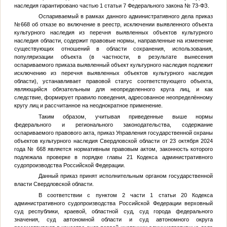
наследия гарантировано частью 1 статьи 7 Федерального закона № 73-ФЗ.
Оспариваемый в рамках данного административного дела приказ
№668 об отказе во включение в реестр, исключении выявленного объекта
культурного наследия из перечня выявленных объектов культурного
наследия области, содержит правовые нормы, направленные на изменение
существующих отношений в области сохранения, использования,
популяризации объекта (в частности, в результате вынесения
оспариваемого приказа выявленный объект культурного наследия подлежит
исключению из перечня выявленных объектов культурного наследия
области), устанавливает правовой статус соответствующего объекта,
являющийся обязательным для неопределенного круга лиц, и как
следствие, формирует правило поведения, адресованное неопределённому
кругу лиц и рассчитанное на неоднократное применение.
Таким образом, учитывая приведенные выше нормы
федерального и регионального законодательства, содержание
оспариваемого правового акта, приказ Управления государственной охраны
объектов культурного наследия Свердловской области от 23 октября 2024
года № 668 является нормативным правовым актом, законность которого
подлежала проверке в порядке главы 21 Кодекса административного
судопроизводства Российской Федерации.
Данный приказ принят исполнительным органом государственной
власти Свердловской области.
В соответствии с пунктом 2 части 1 статьи 20 Кодекса
административного судопроизводства Российской Федерации верховный
суд республики, краевой, областной суд, суд города федерального
значения, суд автономной области и суд автономного округа