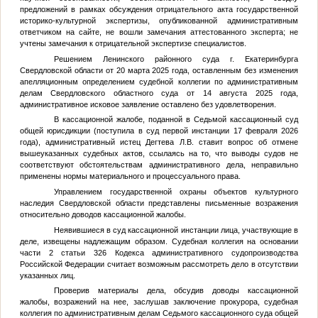
предложений в рамках обсуждения отрицательного акта государственной
историко-культурной экспертизы, опубликованной административным
ответчиком на сайте, не вошли замечания аттестованного эксперта; не
учтены замечания к отрицательной экспертизе специалистов.
Решением Ленинского районного суда г. Екатеринбурга
Свердловской области от 20 марта 2025 года, оставленным без изменения
апелляционным определением судебной коллегии по административным
делам Свердловского областного суда от 14 августа 2025 года,
административное исковое заявление оставлено без удовлетворения.
В кассационной жалобе, поданной в Седьмой кассационный суд
общей юрисдикции (поступила в суд первой инстанции 17 февраля 2026
года), административный истец Дегтева Л.В. ставит вопрос об отмене
вышеуказанных судебных актов, ссылаясь на то, что выводы судов не
соответствуют обстоятельствам административного дела, неправильно
применены нормы материального и процессуального права.
Управлением государственной охраны объектов культурного
наследия Свердловской области представлены письменные возражения
относительно доводов кассационной жалобы.
Неявившиеся в суд кассационной инстанции лица, участвующие в
деле, извещены надлежащим образом. Судебная коллегия на основании
части 2 статьи 326 Кодекса административного судопроизводства
Российской Федерации считает возможным рассмотреть дело в отсутствии
указанных лиц.
Проверив материалы дела, обсудив доводы кассационной
жалобы, возражений на нее, заслушав заключение прокурора, судебная
коллегия по административным делам Седьмого кассационного суда общей