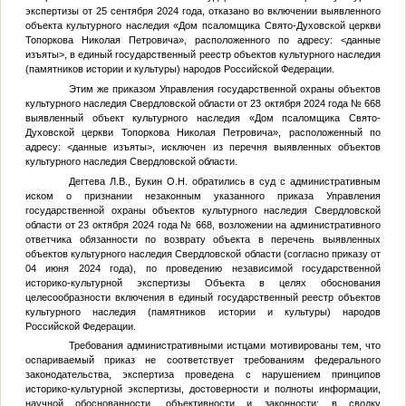
экспертизы от 25 сентября 2024 года, отказано во включении выявленного
объекта культурного наследия «Дом псаломщика Свято-Духовской церкви
Топоркова Николая Петровича», расположенного по адресу:
<данные
изъяты>
, в единый государственный реестр объектов культурного наследия
(памятников истории и культуры) народов Российской Федерации.
Этим же приказом Управления государственной охраны объектов
культурного наследия Свердловской области от 23 октября 2024 года № 668
выявленный объект культурного наследия «Дом псаломщика Свято-
Духовской церкви Топоркова Николая Петровича», расположенный по
адресу:
<данные изъяты>
, исключен из перечня выявленных объектов
культурного наследия Свердловской области.
Дегтева Л.В., Букин О.Н. обратились в суд с административным
иском о признании незаконным указанного приказа Управления
государственной охраны объектов культурного наследия Свердловской
области от 23 октября 2024 года № 668, возложении на административного
ответчика обязанности по возврату объекта в перечень выявленных
объектов культурного наследия Свердловской области (согласно приказу от
04 июня 2024 года), по проведению независимой государственной
историко-культурной экспертизы Объекта в целях обоснования
целесообразности включения в единый государственный реестр объектов
культурного наследия (памятников истории и культуры) народов
Российской Федерации.
Требования административными истцами мотивированы тем, что
оспариваемый приказ не соответствует требованиям федерального
законодательства, экспертиза проведена с нарушением принципов
историко-культурной экспертизы, достоверности и полноты информации,
научной обоснованности, объективности и законности; в сводку