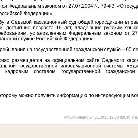
тся Федеральным законом от 27.07.2004 № 79-ФЗ «О госу
оссийской Федерации».
бу в Седьмой кассационный суд общей юрисдикции вправ
и, достигшие возраста 18 лет, владеющие русским язык
ребованиям, установленным Федеральным законом от 27
данской службе Российской Федерации».
ребывания на государственной гражданской службе – 65 ле
иях размещается на официальном сайте Седьмого касс
альной государственной информационной системы «Ед
я кадровым составом государственной гражданской
которому можно получить информацию по интересующим во
опубликовано 24.01.2025 12:38 (МСК), из