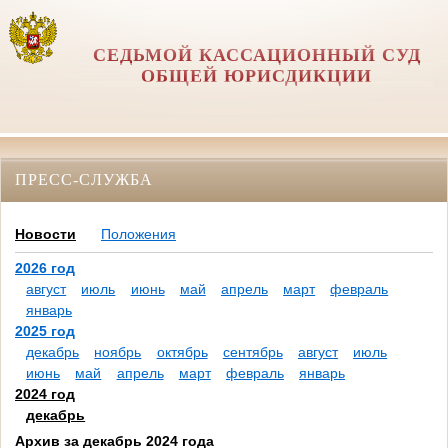
СЕДЬМОЙ КАССАЦИОННЫЙ СУД
ОБЩЕЙ ЮРИСДИКЦИИ
ПРЕСС-СЛУЖБА
Новости
Положения
2026 год
август
июль
июнь
май
апрель
март
февраль
январь
2025 год
декабрь
ноябрь
октябрь
сентябрь
август
июль
июнь
май
апрель
март
февраль
январь
2024 год
декабрь
Архив за декабрь 2024 года